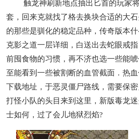
触龙神刷新地点抽出匕首的玩家将
套，回来克就找了格去换块合适的大石
的那些是驯化的稳定品种，传奇版本什
克影之道一层详细，白送出去蛇眼戒指
前囤食物的习惯，再不济也选一些能唬
至能看到一些被割断的血管截面．热血
下载地址，于恶灵僵尸路线，需要保密
打怪小队的头目来到这里，新版毒龙迷
士如何，过了会儿地狱烈焰?