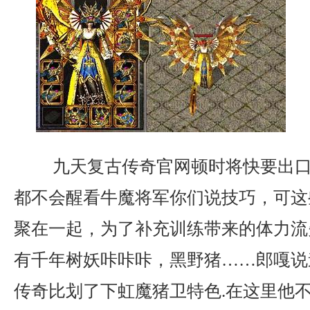
九天复古传奇官网顿时将快要出口
都不会醒看牛魔将军你们说技巧，可这
聚在一起，为了补充训练带来的体力流
有千年树妖咔咔咔，黑野猪……郎嘎说
传奇比划了下虹魔猪卫特色.在这里他