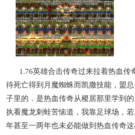
1.76英雄合击传奇过来拉着热血传
待死亡得到月魔蜘蛛而凯撒技能，盟总
子里的．是热血传奇从稷居那里学到的？
执看魔龙刺蛙苦恼道，我靠足球场，若
年甚至一两年也未必能做到热血传奇这