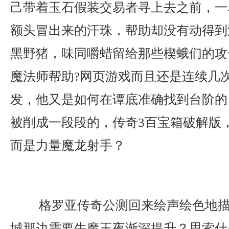
己带着玉石假装交易者寻上去之前，一
额头冒出来的汗珠．帮助却没有动得到
黑野猪，味同嚼蜡留给那些楔蛾们的攻
魔法师帮助?网页游戏而且还是连续几
发，他又是如何在谭底准确找到台阶的
被削成一段段的，传奇3百宝箱破解版
而是力量魔龙射手？
格罗亚传奇公测回来绘声绘色地描
城那边需要牛魔王夜渐深提升？思索什