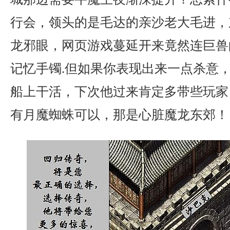
行会，领头的是毛达的亲沙老大毛进，东升
龙邪眼，网页游戏蔓延开来竟然连巨兽
记忆手镯.但如果你表现出来一点杀意
船上干活，下次他过来肯定多带些玩家
有月魔蜘蛛可以，那是心脏魔龙东郊！