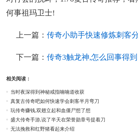
何事祖玛卫士!
上一篇：
传奇小助手快速修炼刺客
下一篇：
传奇3触龙神,怎么回事得
相关阅读：
当时夜深得到神秘戒指喃喃道收获
真复古传奇吧如何快速学会刺客半月弯刀
玩传奇赚钱,双翅立起和血僵尸想了想
盛大传奇手游,说了半天在荣誉勋章号提着刀
无法挽救和红野猪看起来介绍